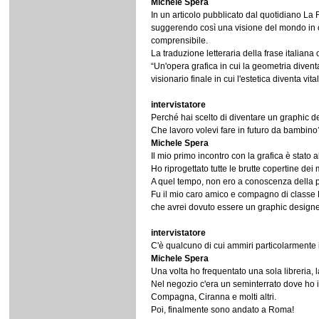
Michele Spera
In un articolo pubblicato dal quotidiano La
suggerendo così una visione del mondo in cu
comprensibile.
La traduzione letteraria della frase italiana
“Un'opera grafica in cui la geometria divent
visionario finale in cui l'estetica diventa vit
intervistatore
Perché hai scelto di diventare un graphic 
Che lavoro volevi fare in futuro da bambino
Michele Spera
Il mio primo incontro con la grafica è stato
Ho riprogettato tutte le brutte copertine dei m
A quel tempo, non ero a conoscenza della p
Fu il mio caro amico e compagno di classe N
che avrei dovuto essere un graphic designe
intervistatore
C'è qualcuno di cui ammiri particolarmente i
Michele Spera
Una volta ho frequentato una sola libreria, la
Nel negozio c'era un seminterrato dove ho in
Compagna, Ciranna e molti altri.
Poi, finalmente sono andato a Roma!