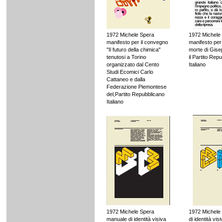
1972 Michele Spera
1972 Michele
manifesto per il convegno
manifesto per
"Il futuro della chimica"
morte di Gise
tenutosi a Torino
il Partito Rep
organizzato dal Cento
Italiano
Studi Ecomici Carlo
Cattaneo e dalla
Federazione Piemontese
del,Partito Repubblicano
Italiano
1972 Michele Spera
1972 Michele
manuale di identità visiva
di identità visi