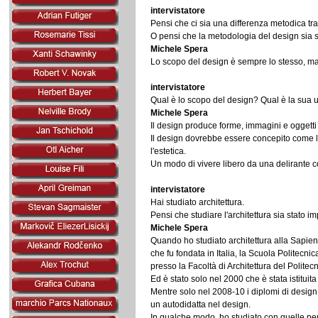
intervistatore
Pensi che ci sia una differenza metodica tr
O pensi che la metodologia del design sia
Michele Spera
Lo scopo del design è sempre lo stesso, ma
intervistatore
Qual è lo scopo del design? Qual è la sua ut
Michele Spera
Il design produce forme, immagini e oggetti
Il design dovrebbe essere concepito come la 
l'estetica.
Un modo di vivere libero da una delirante com
intervistatore
Hai studiato architettura.
Pensi che studiare l'architettura sia stato i
Michele Spera
Quando ho studiato architettura alla Sapie
che fu fondata in Italia, la Scuola Politecn
presso la Facoltà di Architettura del Politec
Ed è stato solo nel 2000 che è stata istitui
Mentre solo nel 2008-10 i diplomi di desig
un autodidatta nel design.
In qualche modo, ho studiato con quelle per