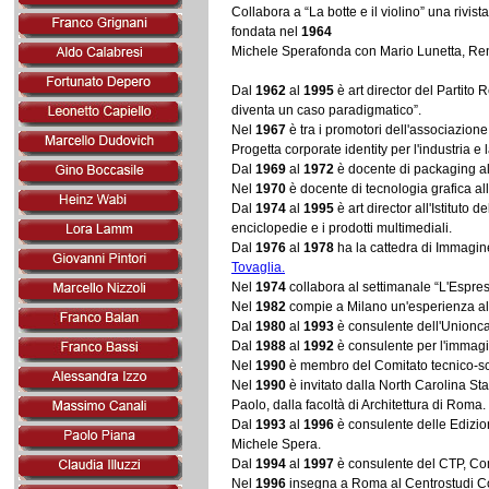
Collabora a “La botte e il violino” una rivist
fondata nel
1964
Michele Sperafonda con Mario Lunetta, Renzo 
Dal
1962
al
1995
è art director del Partito
diventa un caso paradigmatico”.
Nel
1967
è tra i promotori dell'associazione 
Progetta corporate identity per l'industria 
Dal
1969
al
1972
è docente di packaging al
Nel
1970
è docente di tecnologia grafica all'
Dal
1974
al
1995
è art director all'Istituto
enciclopedie e i prodotti multimediali.
Dal
1976
al
1978
ha la cattedra di Immagine
Tovaglia.
Nel
1974
collabora al settimanale “L'Espress
Nel
1982
compie a Milano un'esperienza all'
Dal
1980
al
1993
è consulente dell'Unionca
Dal
1988
al
1992
è consulente per l'immag
Nel
1990
è membro del Comitato tecnico-scie
Nel
1990
è invitato dalla North Carolina Sta
Paolo, dalla facoltà di Architettura di Roma.
Dal
1993
al
1996
è consulente delle Edizion
Michele Spera.
Dal
1994
al
1997
è consulente del CTP, Comit
Nel
1996
insegna a Roma al Centrostudi Com