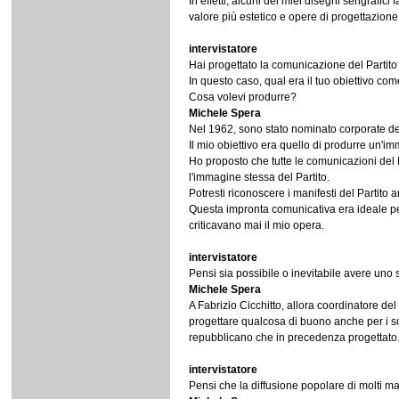
In effetti, alcuni dei miei disegni serigrafi
valore più estetico e opere di progettazione 
intervistatore
Hai progettato la comunicazione del Partito
In questo caso, qual era il tuo obiettivo c
Cosa volevi produrre?
Michele Spera
Nel 1962, sono stato nominato corporate des
Il mio obiettivo era quello di produrre un'im
Ho proposto che tutte le comunicazioni del
l'immagine stessa del Partito.
Potresti riconoscere i manifesti del Partito
Questa impronta comunicativa era ideale per
criticavano mai il mio opera.
intervistatore
Pensi sia possibile o inevitabile avere uno 
Michele Spera
A Fabrizio Cicchitto, allora coordinatore del
progettare qualcosa di buono anche per i so
repubblicano che in precedenza progettato
intervistatore
Pensi che la diffusione popolare di molti ma