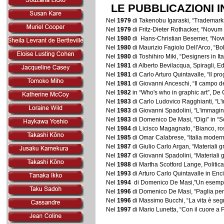
LE PUBBLICAZIONI I
Nel
1979
di Takenobu Igaraski, “Trademark
Nel
1979
di Fritz-Dieter Rothacker, “Novum
Nel
1980
di Hans-Christian Besemer, “Nov
Nel
1980
di Maurizio Fagiolo Dell'Arco, “Bola
Nel
1980
di Toshihiro Miki, “Designers in I
Nel
1981
di Alberto Bevilacqua, Spiragli, Ed
Nel
1981
di Carlo Arturo Quintavalle, “Il pro
Nel
1981
di Giovanni Anceschi, “Il campo del
Nel
1982
in “Who's who in graphic art”, De 
Nel
1983
di Carlo Ludovico Ragghianti, “L'
Nel
1983
di Giovanni Spadolini, “L'immagine
Nel
1983
di Domenico De Masi, “Digi” in “Sci
Nel
1984
di Licisco Magagnato, “Bianco, ross
Nel
1985
di Omar Calabrese, “Italia moderna.
Nel
1987
di Giulio Carlo Argan, “Materiali 
Nel
1987
di Giovanni Spadolini, “Materiali 
Nel
1988
di Martha Scotford Lange, Politica
Nel
1993
di Arturo Carlo Quintavalle in Enc
Nel
1994
di Domenico De Masi,”Un esempio: l
Nel
1996
di Domenico De Masi, “Paglia per c
Nel
1996
di Massimo Bucchi, “La vita è seg
Nel
1997
di Mario Lunetta, “Con il cuore a 