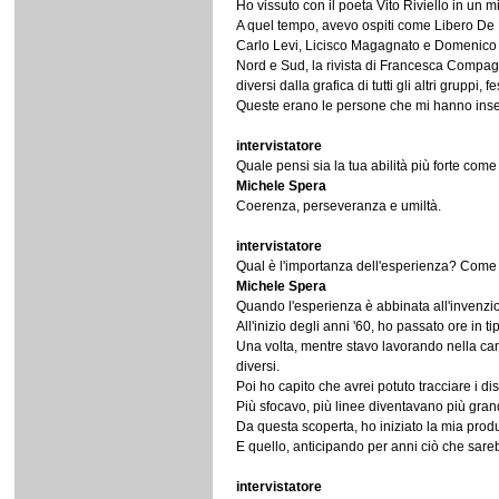
Ho vissuto con il poeta Vito Riviello in un m
A quel tempo, avevo ospiti come Libero De
Carlo Levi, Licisco Magagnato e Domenico D
Nord e Sud, la rivista di Francesca Compagna
diversi dalla grafica di tutti gli altri gruppi, 
Queste erano le persone che mi hanno inse
intervistatore
Quale pensi sia la tua abilità più forte com
Michele Spera
Coerenza, perseveranza e umiltà.
intervistatore
Qual è l'importanza dell'esperienza? Come 
Michele Spera
Quando l'esperienza è abbinata all'invenzio
All'inizio degli anni '60, ho passato ore in 
Una volta, mentre stavo lavorando nella cam
diversi.
Poi ho capito che avrei potuto tracciare i di
Più sfocavo, più linee diventavano più grand
Da questa scoperta, ho iniziato la mia produ
E quello, anticipando per anni ciò che sare
intervistatore