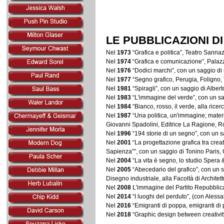
LE PUBBLICAZIONI D
Nel
1973
“Grafica e politica”, Teatro Sanna
Nel
1974
“Grafica e comunicazione”, Palazz
Nel
1976
“Dodici marchi”, con un saggio di
Nel
1977
“Segno grafico, Perugia, Foligno, 
Nel
1981
“Spiragli”, con un saggio di Alber
Nel
1983
“L'immagine del verde”, con un sa
Nel
1984
“Bianco, rosso, il verde, alla rice
Nel
1987
“Una politica, un'immagine; materia
Giovanni Spadolini, Editrice La Ragione, 
Nel
1996
“194 storie di un segno”, con un
Nel
2001
“La progettazione grafica tra creat
Sapienza””, con un saggio di Tonino Paris, 
Nel
2004
“La vita è segno, lo studio Spera 
Nel
2005
“Abecedario del grafico”, con un s
Disegno industriale, alla Facoltà di Archite
Nel
2008
L'immagine del Partito Repubblica
Nel
2014
“I luoghi del perduto”, (con Aless
Nel
2016
“Emigranti di poppa, emigranti di
Nel
2018
“Graphic design between creativit