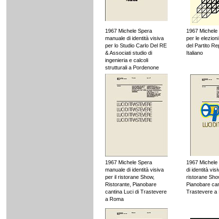
1967 Michele Spera
1967 Michele
manuale di identità visiva
per le elezion
per lo Studio Carlo Del RE
del Partito R
& Associati studio di
Italiano
ingenieria e calcoli
strutturali a Pordenone
1967 Michele Spera
1967 Michele
manuale di identità visiva
di identità visi
per il ristorane Show,
ristorane Sho
Ristorante, Pianobare
Pianobare can
cantina Luci di Trastevere
Trastevere 
a Roma