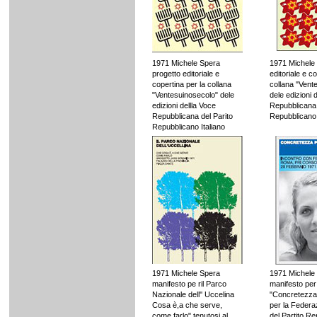
1971 Michele Spera
1971 Michele 
progetto editoriale e
editoriale e c
copertina per la collana
collana "Vent
"Ventesuinosecolo" dele
dele edizioni 
edizioni dellla Voce
Repubblicana 
Repubblicana del Parito
Repubblicano 
Repubblicano Italiano
1971 Michele Spera
1971 Michele
manifesto pe ril Parco
manifesto per
Nazionale dell'' Uccelina
"Concretezza
Cosa è,a che serve,
per la Federa
come farlo" tenutosi al
del Partito R