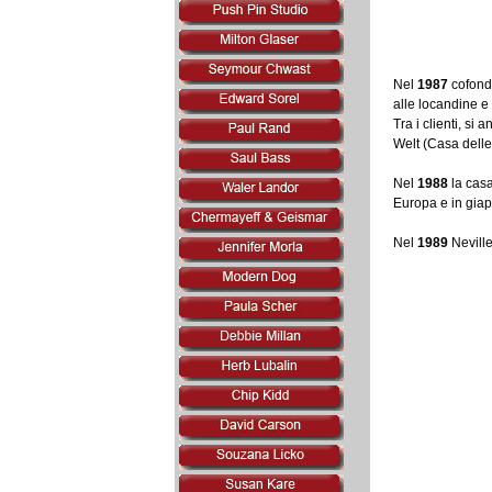
Nel
1987
cofonda
alle locandine e t
Tra i clienti, s
Welt (Casa delle
Nel
1988
la casa
Europa e in gia
Nel
1989
Neville