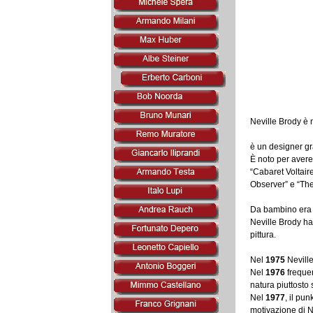
Neville Brody è 
è un designer graf
È noto per avere 
“Cabaret Voltair
Observer” e “The
Da bambino era u
Neville Brody ha
pittura.
Nel
1975
Neville
Nel
1976
frequen
natura piuttosto 
Nel
1977
, il pu
motivazione di Ne