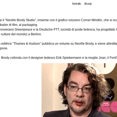
Nelville Brody
 il “Neville Brody Studio”, insieme con il grafico svizzero Cornel Windlin, che si occup
railer di film, al packaging.
i annoverano Greenpeace e la Deutsche PTT, società di poste tedesca, ha progettato l
 culture del mondo) a Berlino.
 editrice “Thames & Hudson” pubblica un volume su Neville Brody, e viene allestita u
ppone.
 Brody cofonda con il designer tedesco Erik Spiekermann e la moglie Joan, il FontShop