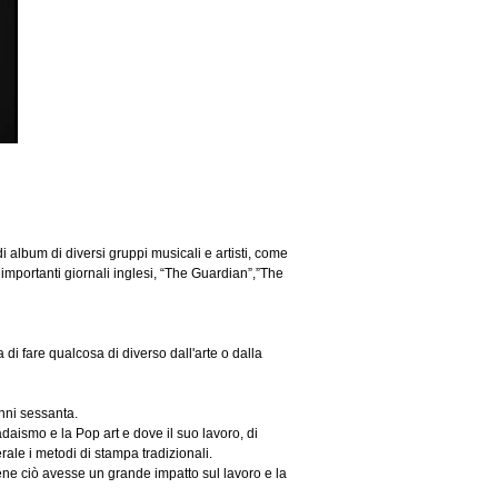
di album di diversi gruppi musicali e artisti, come
importanti giornali inglesi, “The Guardian”,”The
i fare qualcosa di diverso dall'arte o dalla
anni sessanta.
adaismo e la Pop art e dove il suo lavoro, di
rale i metodi di stampa tradizionali.
ene ciò avesse un grande impatto sul lavoro e la