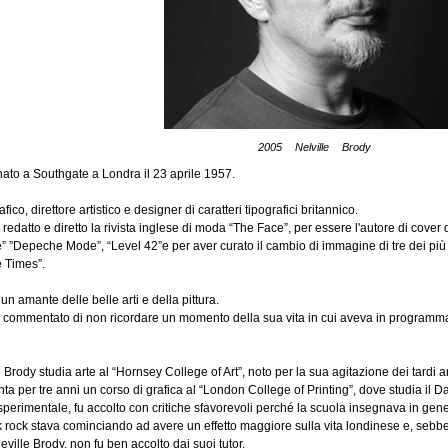
2005 Nelville Brody
nato a Southgate a Londra il 23 aprile 1957.
ico, direttore artistico e designer di caratteri tipografici britannico.
redatto e diretto la rivista inglese di moda “The Face”, per essere l'autore di cover 
e” ”Depeche Mode”, “Level 42”e per aver curato il cambio di immagine di tre dei più 
 Times”.
n amante delle belle arti e della pittura.
 commentato di non ricordare un momento della sua vita in cui aveva in programma d
 Brody studia arte al “Hornsey College of Art”, noto per la sua agitazione dei tardi 
ta per tre anni un corso di grafica al “London College of Printing”, dove studia il D
sperimentale, fu accolto con critiche sfavorevoli perché la scuola insegnava in gene
nk rock stava cominciando ad avere un effetto maggiore sulla vita londinese e, sebb
ville Brody, non fu ben accolto dai suoi tutor.