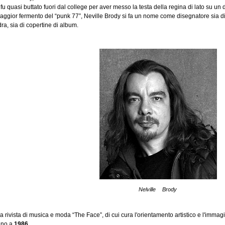
fu quasi buttato fuori dal college per aver messo la testa della regina di lato su un 
aggior fermento del “punk 77”, Neville Brody si fa un nome come disegnatore sia di 
dra, sia di copertine di album.
Nelville Brody
a rivista di musica e moda “The Face”, di cui cura l'orientamento artistico e l'immagine
fino a
1986