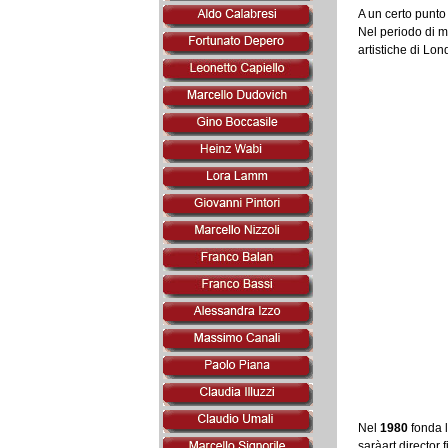
A un certo punto 
Nel periodo di m
artistiche di Lon
Nel
1980
fonda l
saràart director 