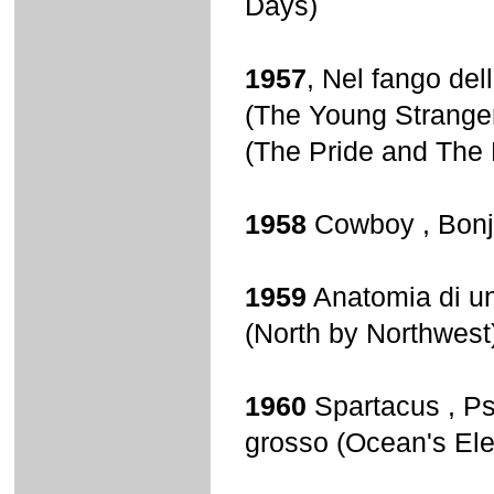
Days)
1957
, Nel fango del
(The Young Stranger
(The Pride and The
1958
Cowboy , Bonjo
1959
Anatomia di un
(North by Northwest
1960
Spartacus , Ps
grosso (Ocean's El