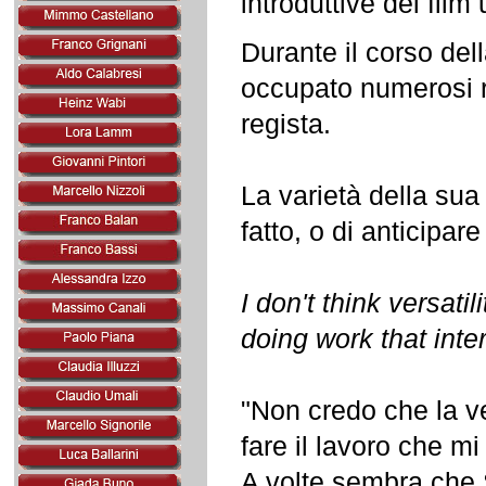
introduttive dei film
Durante il corso del
occupato numerosi ruo
regista.
La varietà della sua
fatto, o di anticipar
I don't think versati
doing work that inte
"Non credo che la ve
fare il lavoro che m
A volte sembra che S