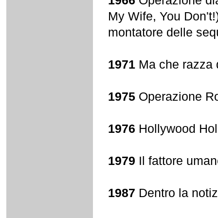
1966
Operazione dia
My Wife, You Don't!
montatore delle seq
1971
Ma che razza d
1975
Operazione R
1976
Hollywood Holl
1979
Il fattore uma
1987
Dentro la noti