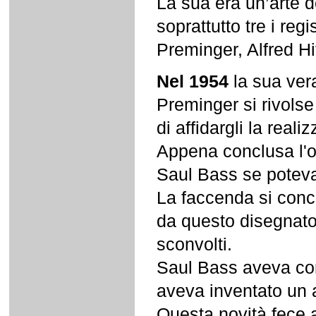
La sua era un’arte d
soprattutto tre i regi
Preminger, Alfred H
Nel 1954
la sua vera
Preminger si rivolse
di affidargli la rea
Appena conclusa l'o
Saul Bass se poteva 
La faccenda si conclu
da questo disegnator
sconvolti.
Saul Bass aveva com
aveva inventato un al
Questa novità fece a