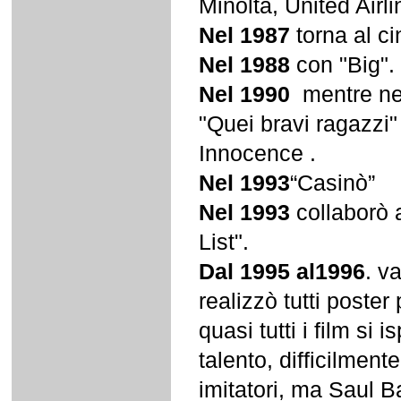
Minolta, United Airli
Nel 1987
torna al c
Nel 1988
con "Big".
Nel 1990
mentre neg
"Quei bravi ragazzi"
Innocence .
Nel 1993
“Casinò”
Nel 1993
collaborò a
List".
Dal 1995 al1996
. v
realizzò tutti poste
quasi tutti i film si
talento, difficilment
imitatori, ma Saul 