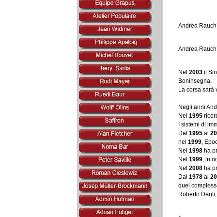
Andrea Rauch
Andrea Rauch h
Nel
2003
il Si
Boninsegna.
La corsa sarà 
Negli anni And
Nel
1995
ricor
I sistemi di i
Dal
1995
al
20
nel
1999
, Epo
Nel
1998
ha pr
Nel
1999
, in 
Nel
2008
ha pr
Dal
1978
al
20
quel complesso 
Roberto Denti,