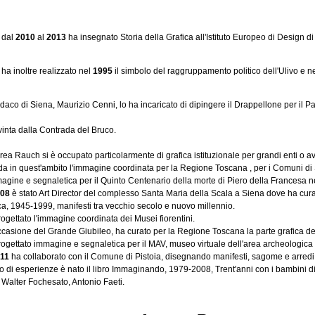
 dal
2010
al
2013
ha insegnato Storia della Grafica all'Istituto Europeo di Design di
a inoltre realizzato nel
1995
il simbolo del raggruppamento politico dell'Ulivo e n
ndaco di Siena, Maurizio Cenni, lo ha incaricato di dipingere il Drappellone per il P
vinta dalla Contrada del Bruco.
rea Rauch si è occupato particolarmente di grafica istituzionale per grandi enti o a
da in quest'ambito l'immagine coordinata per la Regione Toscana , per i Comuni di
mmagine e segnaletica per il Quinto Centenario della morte di Piero della Francesa 
08
è stato Art Director del complesso Santa Maria della Scala a Siena dove ha curat
ca, 1945-1999, manifesti tra vecchio secolo e nuovo millennio.
ogettato l'immagine coordinata dei Musei fiorentini.
occasione del Grande Giubileo, ha curato per la Regione Toscana la parte grafica del
ogettato immagine e segnaletica per il MAV, museo virtuale dell'area archeologica
11
ha collaborato con il Comune di Pistoia, disegnando manifesti, sagome e arredi 
di esperienze è nato il libro Immaginando, 1979-2008, Trent'anni con i bambini di Pi
 Walter Fochesato, Antonio Faeti.