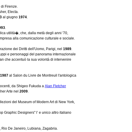
à di Firenze.
her, Electa.
3
al giugno
1974
.
993
.
ca utilità�, che, dalla metà degli anni '70,
'impresa alla comunicazione culturale e sociale.
azione dei Diritti dell'Uomo, Parigi, nel
1989
.
gruppi e personaggi del panorama internazionale
n che accentuò la sua volontà di intervenire
1987
al Salon du Livre de Montreuil l'antologica
Innocenti, da Shigeo Fukuda a
Alan Fletcher
her Arte nel
2009
.
ollezioni del Museum of Modern Art di New York,
p Graphic Designers" l’ e unico altro italiano
 Rio De Janeiro, Lubiana, Zagabria.