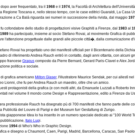
opo aver frequentato, tra il
1968
e il
1974
, la Facoltà di Architettura dell'Universit
la Regione Toscana e, nello stesso tempo, con le case editrici Guaraldi, La Casa Us
razione a Ca Balà riguarda sei numeri in successione della rivista, dal maggio
197
u cofondatore dello studio di progettazioni visive Graphiti a Firenze, dal
1983
al
1
1989
ha partecipato, insieme al socio Stefano Rovai, al movimento Grafica di pubbli
are l'attenzione progettuale dalle grandi alle piccole città�, dalla comunicazione d
ano Rovai ha progettato uno dei manifesti ufficiali per il Bicentenario della Dichiar
dro di riferimento Andrea Rauch entrò in contatto, dagli anni ottanta, con alcuni 
gruppo francese
Grapus
composto da Pierre Bernard, Gerard Paris-Clavel e Alex Jorda
zione politica e sociale.
 di grafica americano
Milton Glaser
, l'illustratore Maurice Sendak, per cui allestì nel
eo Lionni, che fu per Andrea Rauch un maestro, oltre che un amico.
questi protagonisti della grafica (e con molti altri, da Emanuele Luzzati a Roberto 
ntati nel volume Il mondo come Design e Rappresentazione, edito a Firenze da Us
iera professionale Rauch ha disegnato pù di 700 manifesti che fanno parte delle c
a Publicità del Louvre di Parigi e del Museum furr Gestaltung di Zurigo.
vista giapponese Idea lo ha inserito in un numero speciale dedicato ai "100 World To
 pubblicazione,
Italo Lup
i.
izione
1994
di Who's Who in Graphic Design.
fica e disegno a Chaumont, Caen, Parigi, Madrid, Barcellona, Caracas, San Paolo,