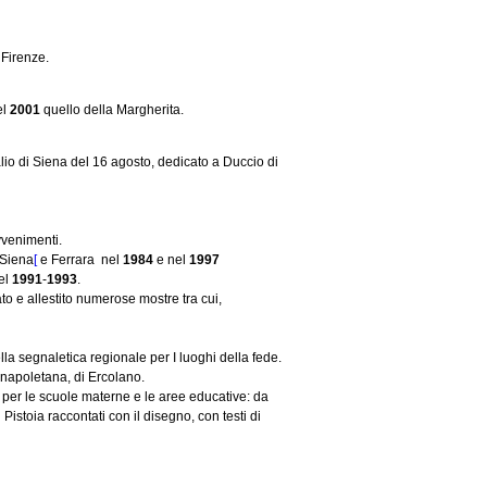
 Firenze.
el
2001
quello della Margherita.
alio di Siena del 16 agosto, dedicato a Duccio di
vvenimenti.
 Siena
[
e Ferrara nel
1984
e nel
1997
nel
1991
-
1993
.
o e allestito numerose mostre tra cui,
la segnaletica regionale per I luoghi della fede.
 napoletana, di Ercolano.
per le scuole materne e le aree educative: da
stoia raccontati con il disegno, con testi di