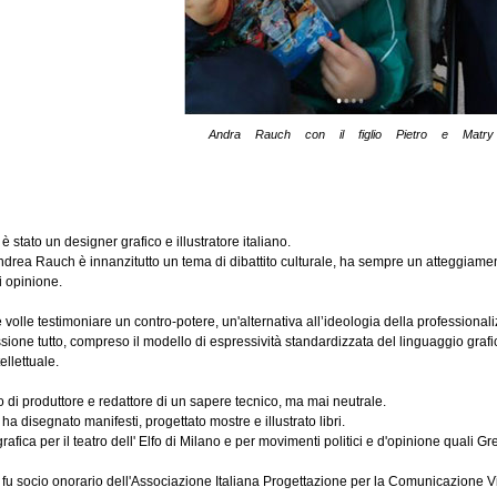
Andra Rauch con il figlio Pietro e Matry
stato un designer grafico e illustratore italiano.
ndrea Rauch è innanzitutto un tema di dibattito culturale, ha sempre un atteggiament
i opinione.
e volle testimoniare un contro-potere, un'alternativa all’ideologia della professional
ssione tutto, compreso il modello di espressività standardizzata del linguaggio graf
llettuale.
o di produttore e redattore di un sapere tecnico, ma mai neutrale.
 disegnato manifesti, progettato mostre e illustrato libri.
afica per il teatro dell' Elfo di Milano e per movimenti politici e d'opinione quali 
u socio onorario dell'Associazione Italiana Progettazione per la Comunicazione Vi