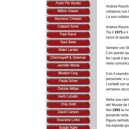
Andrea Rauch d
collabora con 
La sua collabo
Andrea Rauch f
Tra il
1975
e il
cercò di spost
Sempre con Stef
Con questo qua
fra i quali il 
nella comunica
Con il maestro
personale, e L
I contatti con 
verranno racco
Nella sua carr
del Musae de l
Nel
1993
la ri
presente nella
Figura nell'ed
Ha esposto gra