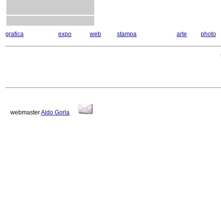
grafica
expo
web
stampa
arte
photo
webmaster
Aldo Gorla
aa